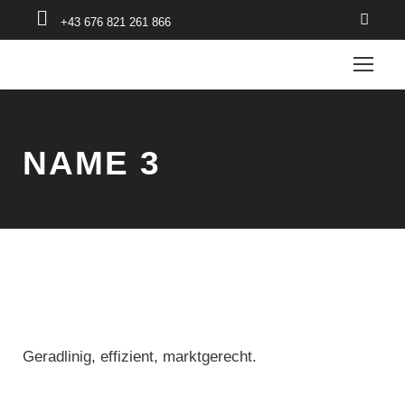
+43 676 821 261 866
NAME 3
Geradlinig, effizient, marktgerecht.